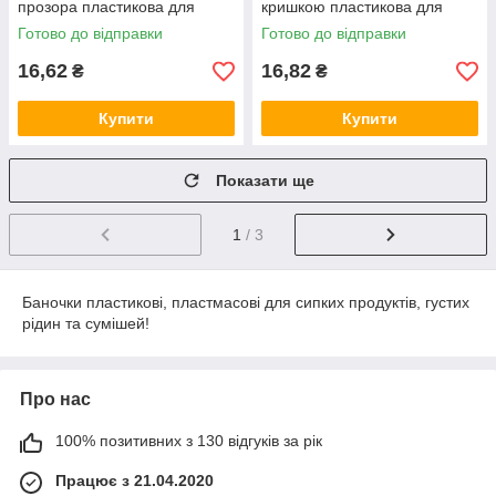
прозора пластикова для
кришкою пластикова для
кремів, сипучих матеріалів
кремів, сипучих матеріалів з
Готово до відправки
Готово до відправки
білою кришкою
16,62
16,82
₴
₴
Купити
Купити
Показати ще
1
/ 3
Баночки пластикові, пластмасові для сипких продуктів, густих
рідин та сумішей!
Про нас
100% позитивних з 130 відгуків за рік
Працює з 21.04.2020