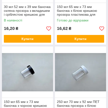
30 мл 52 мм х 39 мм баночка
150 мл 65 мм х 73 мм
скляна прозора з вкладишем
баночка з білою кришкою
і сріблястою кришкою для
прозора пластикова для
кремів, сипучих матеріалів
кремів, сипучих матеріалів з
В наявності
Готово до відправки
білою кришкою
16,20
16,62
₴
₴
Купити
Купити
150 мл 65 мм х 73 мм
250 мл 70 мм х 92 мм ПЕТ
баночка з чорною кришкою
баночка прозора з білою