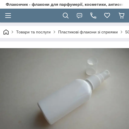
Флакончик - флакони для парфумерії, косметики, антисептикі
Товари та послуги
Пластикові флакони зі спреями
5