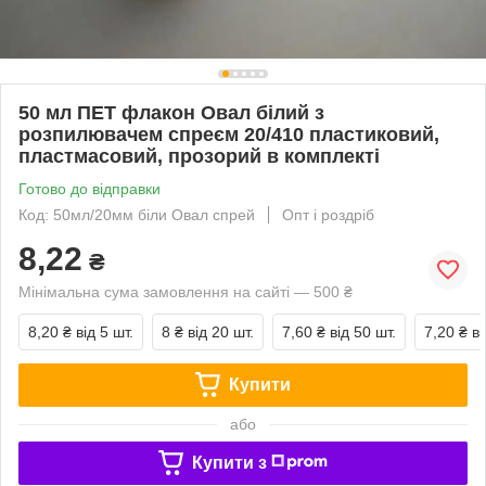
50 мл ПЕТ флакон Овал білий з
розпилювачем спреєм 20/410 пластиковий,
пластмасовий, прозорий в комплекті
Готово до відправки
Код: 50мл/20мм біли Овал спрей
Опт і роздріб
8,22
₴
Мінімальна сума замовлення на сайті — 500 ₴
8,20 ₴
від 5 шт.
8 ₴
від 20 шт.
7,60 ₴
від 50 шт.
7,20 ₴
ві
Купити
або
Купити з