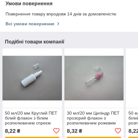
Умови повернення
Повернення товару впродовж 14 днів за домовленістю
Всі умови повернення
Подібні товари компанії
50 мл/20 мм Круглий ПЕТ
30 мл/20 мм Циліндр ПЕТ
50 м
білий флакон з білим
прозорий флакон з
біли
розпилювачем спреєм
розпилювачем рожевим
роз
20/410 пластиковий
спреєм 20/410 атомайзер
20/4
8,22
8,32
8,2
₴
₴
пластмасовий
тестер пластиковий,
пла
пластмасовий