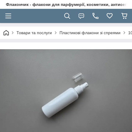
Флакончик - флакони для парфумерії, косметики, антисептикі
Товари та послуги
Пластикові флакони зі спреями
1