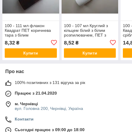
100 - 111 мл флакон
100 - 107 мл Круглий з
100 
Квадрат ПЕТ коричнева
кільцем білий з білим
Квад
тара з білим
розпилювачем, ПЕТ з
сріб
розпилювачем, спреєм
спреєм 20/410 пляшка,
розп
8,32
8,52
14,
₴
₴
20/410 пляшка пластикова
пластиковий
20/4
Купити
Купити
Про нас
100% позитивних з 131 відгука за рік
Працює з 21.04.2020
м. Чернівці
вул. Головна 200, Чернівці, Україна
Контакти
Сьогодні працює з 09:00 до 18:00