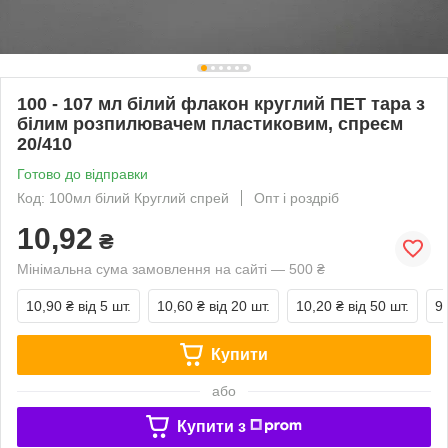
100 - 107 мл білий флакон круглий ПЕТ тара з
білим розпилювачем пластиковим, спреєм
20/410
Готово до відправки
Код: 100мл білий Круглий спрей
Опт і роздріб
10,92
₴
Мінімальна сума замовлення на сайті — 500 ₴
10,90 ₴
від 5 шт.
10,60 ₴
від 20 шт.
10,20 ₴
від 50 шт.
9
Купити
або
Купити з