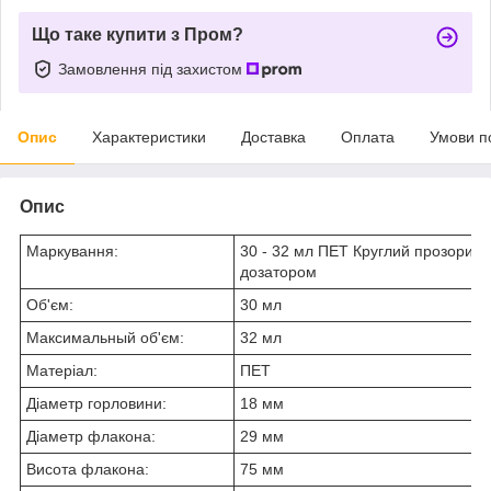
Що таке купити з Пром?
Замовлення під захистом
Опис
Характеристики
Доставка
Оплата
Умови п
Опис
Маркування:
30 - 32 мл ПЕТ Круглий прозорий
дозатором
Об'єм:
30 мл
Максимальный об'єм:
32 мл
Матеріал:
ПЕТ
Діаметр горловини:
18 мм
Діаметр флакона:
29 мм
Висота флакона:
75 мм