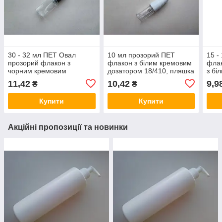
30 - 32 мл ПЕТ Овал
10 мл прозорий ПЕТ
15 -
прозорий флакон з
флакон з білим кремовим
флак
чорним кремовим
дозатором 18/410, пляшка
з бі
дозатором 18/410, для
пластиковий,
кре
11,42
10,42
9,9
₴
₴
гелів, масел, масок,
пластмасовий, для геля
18/4
лосьонів
пла
Купити
Купити
Акційні пропозиції та новинки