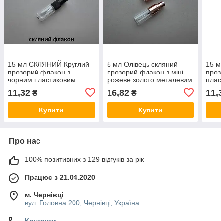
15 мл СКЛЯНИЙ Круглий
5 мл Олівець скляний
15 
прозорий флакон з
прозорий флакон з міні
проз
чорним пластиковим
рожеве золото металевим
плас
розпилювачем, спреєм
спреєм, розпилювачем
розп
11,32
16,82
11,
₴
₴
18/415, пляшка,
пляшка, атомайзер
18/4
атомайзер, пляшечка,
атом
Купити
Купити
тестер
тест
Про нас
100% позитивних з 129 відгуків за рік
Працює з 21.04.2020
м. Чернівці
вул. Головна 200, Чернівці, Україна
Контакти