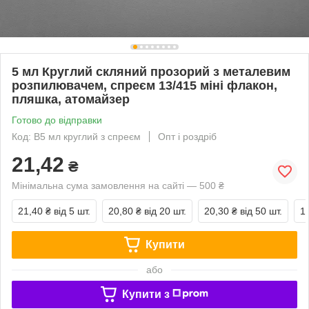
5 мл Круглий скляний прозорий з металевим
розпилювачем, спреєм 13/415 міні флакон,
пляшка, атомайзер
Готово до відправки
Код: В5 мл круглий з спреєм
Опт і роздріб
21,42
₴
Мінімальна сума замовлення на сайті — 500 ₴
21,40 ₴
від 5 шт.
20,80 ₴
від 20 шт.
20,30 ₴
від 50 шт.
1
Купити
або
Купити з