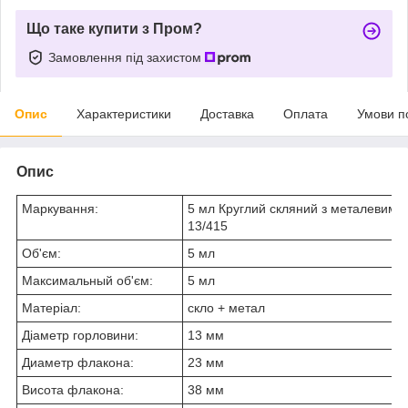
Що таке купити з Пром?
Замовлення під захистом
Опис
Характеристики
Доставка
Оплата
Умови п
Опис
Маркування:
5 мл Круглий скляний з металевим 
13/415
Об'єм:
5 мл
Максимальный об'єм:
5 мл
Матеріал:
скло + метал
Діаметр горловини:
13 мм
Диаметр флакона:
23 мм
Висота флакона:
38 мм