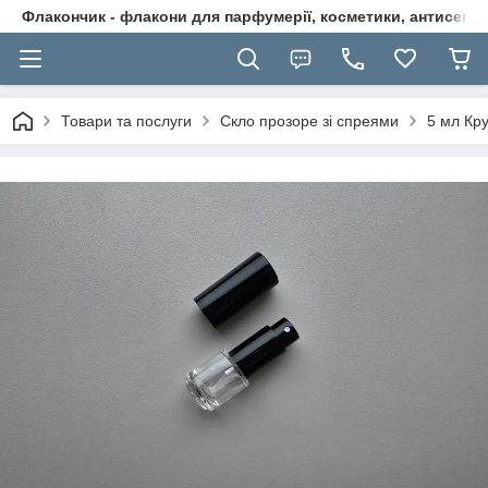
Флакончик - флакони для парфумерії, косметики, антисептикі
Товари та послуги
Скло прозоре зі спреями
5 мл Кр