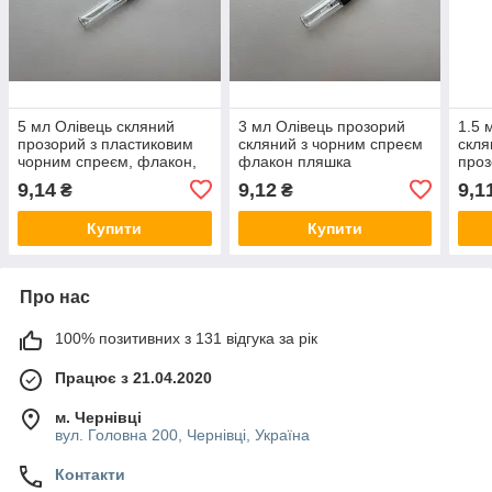
5 мл Олівець скляний
3 мл Олівець прозорий
1.5 
прозорий з пластиковим
скляний з чорним спреєм
скля
чорним спреєм, флакон,
флакон пляшка
проз
пляшка, атомайзер з
атомайзер з
флак
9,14
9,12
9,1
₴
₴
розпилювачем
розпилювачем
атом
роз
Купити
Купити
Про нас
100% позитивних з 131 відгука за рік
Працює з 21.04.2020
м. Чернівці
вул. Головна 200, Чернівці, Україна
Контакти