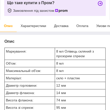
Що таке купити з Пром?
Замовлення під захистом
Опис
Характеристики
Доставка
Оплата
Умови п
Опис
Маркування:
8 мл Олівець скляний з
прозорим спреєм
Об'єм:
8 мл
Максимальный об'єм:
8 мл
Матеріал:
скло + пластик
Діаметр горловини:
12 мм
Діаметр флакона:
14 мм
Висота флакона:
74 мм
Висота зі спреєм:
95 мм