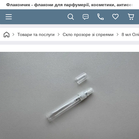
Флакончик - флакони для парфумерії, косметики, антисептикі
Товари та послуги
Скло прозоре зі спреями
8 мл Ол