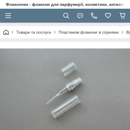
Флакончик - флакони для парфумерії, косметики, антисептикі
Товари та послуги
Пластикові флакони зі спреями
В