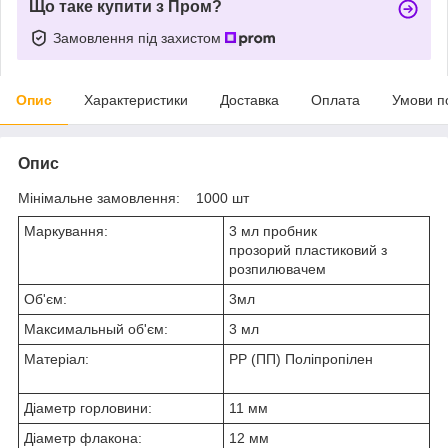
Що таке купити з Пром?
Замовлення під захистом
Опис
Характеристики
Доставка
Оплата
Умови п
Опис
Мінімальне замовлення: 1000 шт
Маркування:
3 мл пробник
прозорий пластиковий з
розпилювачем
Об'єм:
3мл
Максимальный об'єм:
3 мл
Матеріал:
РР (ПП) Поліпропілен
Діаметр горловини:
11 мм
Діаметр флакона:
12 мм