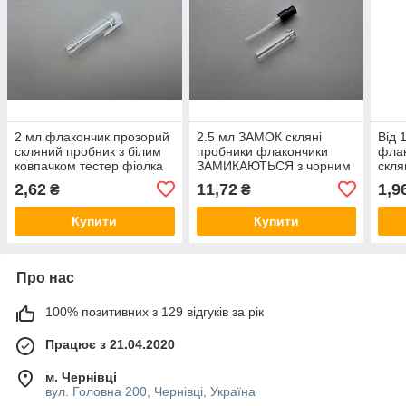
2 мл флакончик прозорий
2.5 мл ЗАМОК скляні
Від 
скляний пробник з білим
пробники флакончики
флак
ковпачком тестер фіолка
ЗАМИКАЮТЬСЯ з чорним
скля
мініатюра для парфумерії
розпилювачем, спреєм
ковп
2,62
11,72
1,9
₴
₴
тестер фіолка атомайзер
міні
для парфумерії
Купити
Купити
Про нас
100% позитивних з 129 відгуків за рік
Працює з 21.04.2020
м. Чернівці
вул. Головна 200, Чернівці, Україна