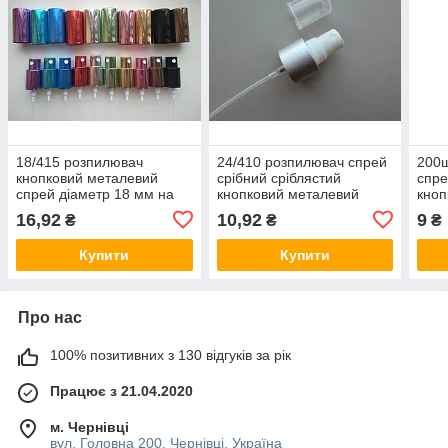
18/415 розпилювач
24/410 розпилювач спрей
200ш
кнопковий металевий
срібний сріблястий
спре
спрей діаметр 18 мм на
кнопковий металевий
кноп
флакон об'ємом 15 мл -
діаметр 24 мм на флакон
діам
16,92
10,92
9
₴
₴
₴
100 мл
об'ємом 50 мл - 500 мл
об'є
Купити
Купити
Про нас
100% позитивних з 130 відгуків за рік
Працює з 21.04.2020
м. Чернівці
вул. Головна 200, Чернівці, Україна