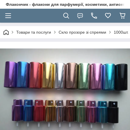
Флакончик - флакони для парфумерії, косметики, антисептикі
Товари та послуги
Скло прозоре зі спреями
1000шт.