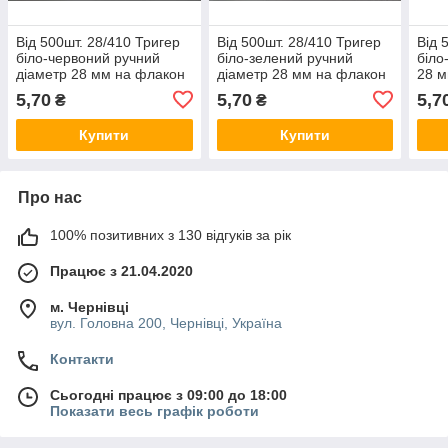
Від 500шт. 28/410 Тригер
Від 500шт. 28/410 Тригер
Від 
біло-червоний ручний
біло-зелений ручний
біло
діаметр 28 мм на флакон
діаметр 28 мм на флакон
28 м
об'ємом від 50 мл до 1000
об'ємом від 50 мл до 1000
від 
5,70
5,70
5,7
₴
₴
мл для рідини
мл для рідини
ріди
Купити
Купити
Про нас
100% позитивних з 130 відгуків за рік
Працює з 21.04.2020
м. Чернівці
вул. Головна 200, Чернівці, Україна
Контакти
Сьогодні працює з 09:00 до 18:00
Показати весь графік роботи