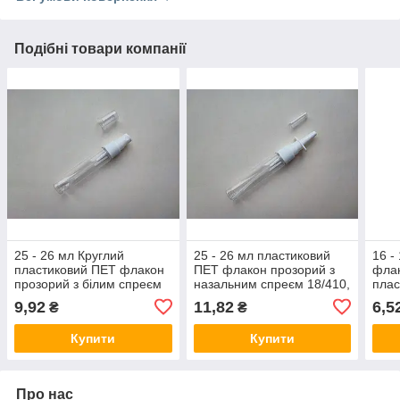
Подібні товари компанії
25 - 26 мл Круглий
25 - 26 мл пластиковий
16 -
пластиковий ПЕТ флакон
ПЕТ флакон прозорий з
флак
прозорий з білим спреєм
назальним спреєм 18/410,
плас
18/410, розпилювачем
розпилювачем пляшка,
комп
9,92
11,82
6,5
₴
₴
пляшка, флакони,
флакони, пластмасовий
криш
пластмасовий
Купити
Купити
Про нас