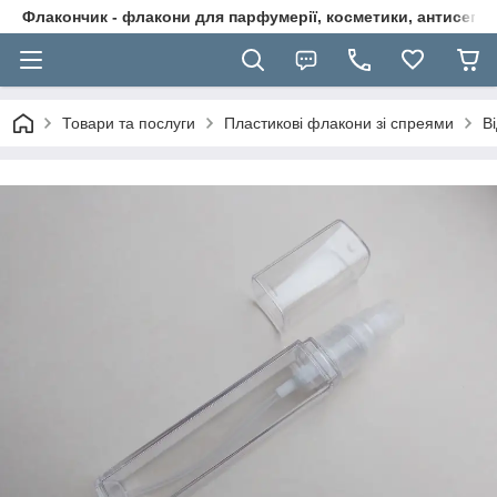
Флакончик - флакони для парфумерії, косметики, антисептикі
Товари та послуги
Пластикові флакони зі спреями
В