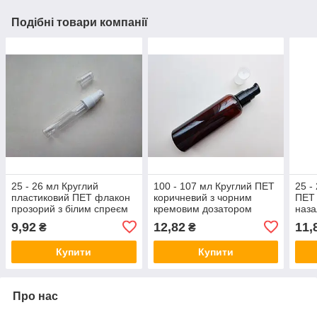
Подібні товари компанії
25 - 26 мл Круглий
100 - 107 мл Круглий ПЕТ
25 -
пластиковий ПЕТ флакон
коричневий з чорним
ПЕТ 
прозорий з білим спреєм
кремовим дозатором
наза
18/410, розпилювачем
20/410 кругла пляшка,
роз
9,92
12,82
11,
₴
₴
пляшка, флакони,
флакон пластиковий
флак
пластмасовий
Купити
Купити
Про нас