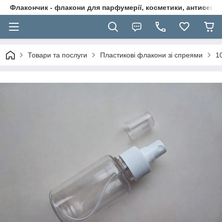
Флакончик - флакони для парфумерії, косметики, антисептикі
Товари та послуги
Пластикові флакони зі спреями
1