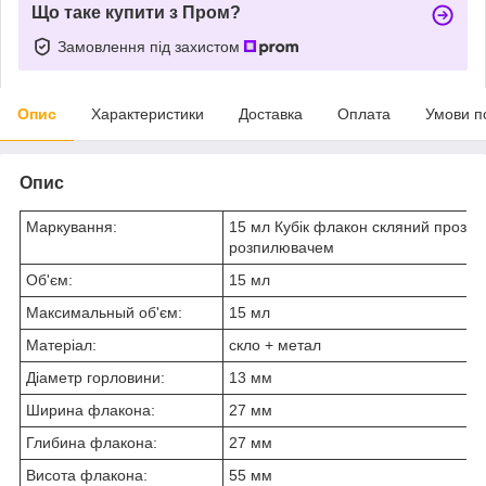
Що таке купити з Пром?
Замовлення під захистом
Опис
Характеристики
Доставка
Оплата
Умови п
Опис
Маркування:
15 мл Кубік флакон скляний прозо
розпилювачем
Об'єм:
15 мл
Максимальный об'єм:
15 мл
Матеріал:
скло + метал
Діаметр горловини:
13 мм
Ширина флакона:
27 мм
Глибина флакона:
27 мм
Висота флакона:
55 мм