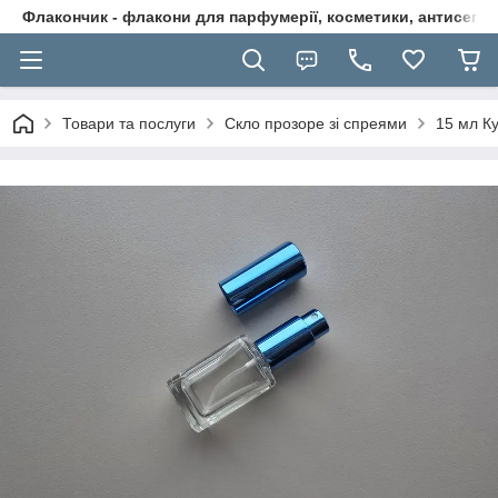
Флакончик - флакони для парфумерії, косметики, антисептикі
Товари та послуги
Скло прозоре зі спреями
15 мл К