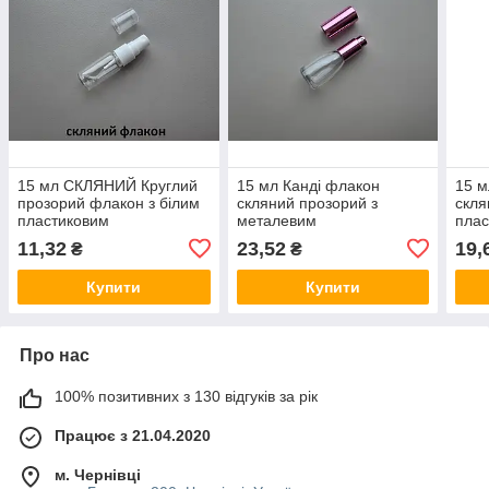
15 мл СКЛЯНИЙ Круглий
15 мл Канді флакон
15 м
прозорий флакон з білим
скляний прозорий з
скля
пластиковим
металевим
плас
розпилювачем, спреєм
розпилювачем, спреєм
розп
11,32
23,52
19,
₴
₴
18/415, пляшка,
13/415, пляшка,
13/4
атомайзер, пляшечка,
атомайзер, пляшечка,
атом
Купити
Купити
тестер
флакончик
фла
Про нас
100% позитивних з 130 відгуків за рік
Працює з 21.04.2020
м. Чернівці