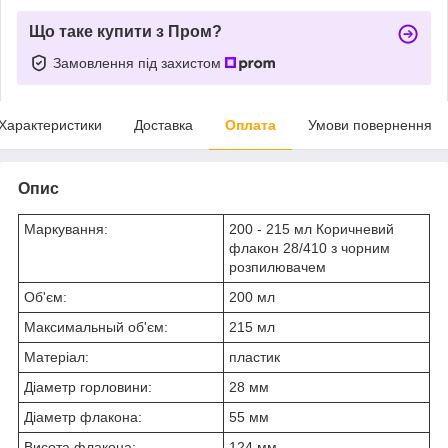
Що таке купити з Пром?
Замовлення під захистом
Характеристики
Доставка
Оплата
Умови повернення
Опис
Маркування:
200 - 215 мл Коричневий
флакон 28/410 з чорним
розпилювачем
Об'єм:
200 мл
Максимальный об'єм:
215 мл
Матеріал:
пластик
Діаметр горловини:
28 мм
Діаметр флакона:
55 мм
Висота флакона:
124 мм