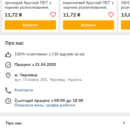
прозорий Круглий ПЕТ з
коричневий Круглий ПЕТ з
28/4
чорним розпилювачем,
чорним розпилювачем,
розп
спреєм 28/410 пляшка
спреєм 28/410 пляшка
28/4
11,72
11,72
13,
₴
₴
пластикова
пластикова
Купити
Купити
Про нас
100% позитивних з 130 відгуків за рік
Працює з 21.04.2020
м. Чернівці
вул. Головна 200, Чернівці, Україна
Контакти
Сьогодні працює з 09:00 до 18:00
Показати весь графік роботи
Про нас