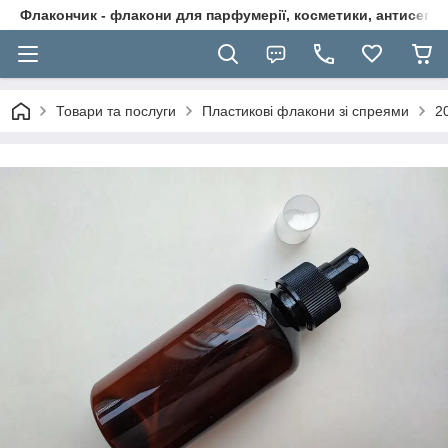
Флакончик - флакони для парфумерії, косметики, антисептикі
Товари та послуги
Пластикові флакони зі спреями
2