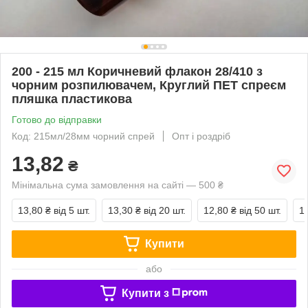
200 - 215 мл Коричневий флакон 28/410 з
чорним розпилювачем, Круглий ПЕТ спреєм
пляшка пластикова
Готово до відправки
Код: 215мл/28мм чорний спрей
Опт і роздріб
13,82
₴
Мінімальна сума замовлення на сайті — 500 ₴
13,80 ₴
від 5 шт.
13,30 ₴
від 20 шт.
12,80 ₴
від 50 шт.
1
Купити
або
Купити з