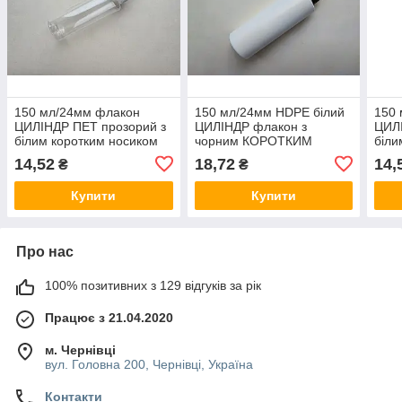
150 мл/24мм флакон
150 мл/24мм HDPE білий
150
ЦИЛІНДР ПЕТ прозорий з
ЦИЛІНДР флакон з
ЦИЛІ
білим коротким носиком
чорним КОРОТКИМ
біли
24 мм, пляшка
носиком 24 мм, пляшка
мм, 
14,52
18,72
14,
₴
₴
пластикова, пластмасова,
пластикова, пластмасова,
плас
баночка
баночка
Купити
Купити
Про нас
100% позитивних з 129 відгуків за рік
Працює з 21.04.2020
м. Чернівці
вул. Головна 200, Чернівці, Україна
Контакти