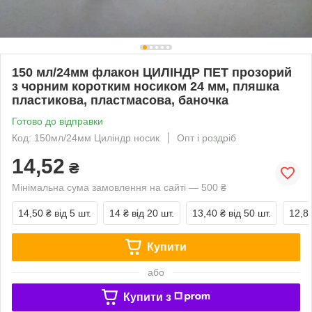
150 мл/24мм флакон ЦИЛІНДР ПЕТ прозорий
з чорним коротким носиком 24 мм, пляшка
пластикова, пластмасова, баночка
Готово до відправки
Код: 150мл/24мм Циліндр носик
Опт і роздріб
14,52
₴
Мінімальна сума замовлення на сайті — 500 ₴
14,50 ₴
від 5 шт.
14 ₴
від 20 шт.
13,40 ₴
від 50 шт.
12,8
Купити
або
Купити з