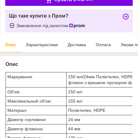
Що таке купити з Пром?
Замовлення під захистом
Опис
Характеристики
Доставка
Оплата
Умови п
Опис
Маркування:
150 мл/24мм Поліетилен, HDPE 
флакон з кришкою прозорою фліп
Об'єм:
150 мл
Максимальный об'єм:
155 мл
Матеріал:
Поліетилен, HDPE
Діаметр горловини:
24 мм
Діаметр флакона:
44 мм
Висота флакона:
135 мм