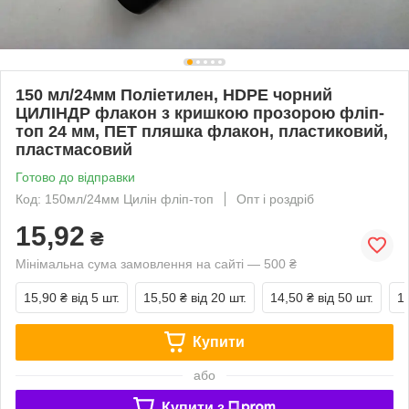
150 мл/24мм Поліетилен, HDPE чорний
ЦИЛІНДР флакон з кришкою прозорою фліп-
топ 24 мм, ПЕТ пляшка флакон, пластиковий,
пластмасовий
Готово до відправки
Код: 150мл/24мм Цилін фліп-топ
Опт і роздріб
15,92
₴
Мінімальна сума замовлення на сайті — 500 ₴
15,90 ₴
від 5 шт.
15,50 ₴
від 20 шт.
14,50 ₴
від 50 шт.
1
Купити
або
Купити з