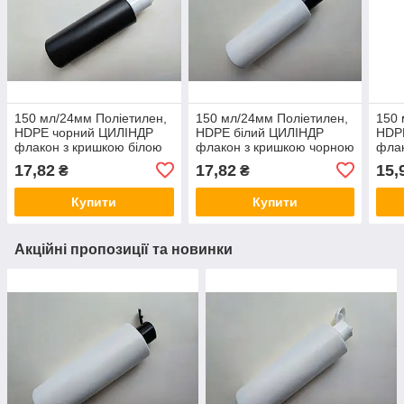
150 мл/24мм Поліетилен,
150 мл/24мм Поліетилен,
150 
HDPE чорний ЦИЛІНДР
HDPE білий ЦИЛІНДР
HDP
флакон з кришкою білою
флакон з кришкою чорною
флак
диск-топ 24 мм, ПЕТ
диск-топ 24 мм, ПЕТ
фліп
17,82
17,82
15,
₴
₴
пляшка флакон,
пляшка флакон,
пляш
пластиковий,
пластиковий,
плас
Купити
Купити
пластмасовий
пластмасовий
пла
Акційні пропозиції та новинки