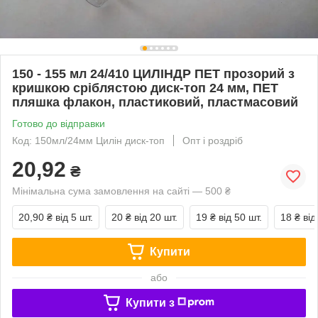
150 - 155 мл 24/410 ЦИЛІНДР ПЕТ прозорий з
кришкою сріблястою диск-топ 24 мм, ПЕТ
пляшка флакон, пластиковий, пластмасовий
Готово до відправки
Код: 150мл/24мм Цилін диск-топ
Опт і роздріб
20,92
₴
Мінімальна сума замовлення на сайті — 500 ₴
20,90 ₴
від 5 шт.
20 ₴
від 20 шт.
19 ₴
від 50 шт.
18 ₴
від
Купити
або
Купити з