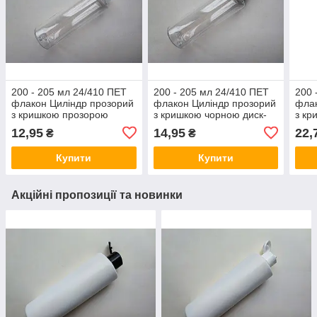
200 - 205 мл 24/410 ПЕТ
200 - 205 мл 24/410 ПЕТ
200 
флакон Циліндр прозорий
флакон Циліндр прозорий
флак
з кришкою прозорою
з кришкою чорною диск-
з кр
фліп-топ 24 мм, пляшка,
топ 24 мм, пляшка,
диск
12,95
14,95
22,
₴
₴
пластикова, пластмасова
пластикова, пластмасова
плас
Купити
Купити
Акційні пропозиції та новинки