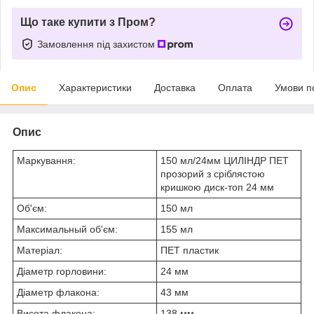
Що таке купити з Пром?
Замовлення під захистом
Опис
Характеристики
Доставка
Оплата
Умови п
Опис
Маркування:
150 мл/24мм ЦИЛІНДР ПЕТ
прозорий з сріблястою
кришкою диск-топ 24 мм
Об'єм:
150 мл
Максимальный об'єм:
155 мл
Матеріал:
ПЕТ пластик
Діаметр горловини:
24 мм
Діаметр флакона:
43 мм
Висота флакона:
138 мм