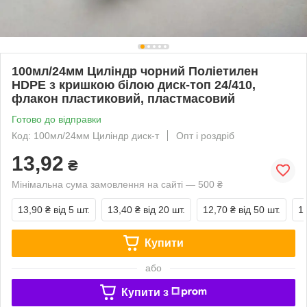
100мл/24мм Циліндр чорний Поліетилен
HDPE з кришкою білою диск-топ 24/410,
флакон пластиковий, пластмасовий
Готово до відправки
Код: 100мл/24мм Циліндр диск-т
Опт і роздріб
13,92
₴
Мінімальна сума замовлення на сайті — 500 ₴
13,90 ₴
від 5 шт.
13,40 ₴
від 20 шт.
12,70 ₴
від 50 шт.
1
Купити
або
Купити з