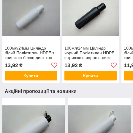
100мл/24мм Циліндр
100мл/24мм Циліндр
100
білий Поліетилен HDPE з
чорний Поліетилен HDPE
біли
кришкою білою диск-топ
з кришкою чорною диск-
криш
24/410, флакон
топ 24/410, флакон
24/4
13,92
13,92
11,
₴
₴
пластиковий,
пластиковий,
плас
пластмасовий
пластмасовий
пла
Купити
Купити
Акційні пропозиції та новинки