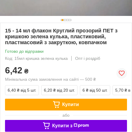
15 - 14 мл флакон Круглий прозорий ПЕТ з
кришкою зелена кулька, пластиковий,
пластмасовий з закруткою, ковпачком
Готово до відправки
Код: 15мл кришка зелена кулька
Опт і роздріб
6,42
₴
Мінімальна сума замовлення на сайті — 500 ₴
6,40 ₴
від 5 шт.
6,20 ₴
від 20 шт.
6 ₴
від 50 шт.
5,70 ₴
ві
Купити
або
Купити з