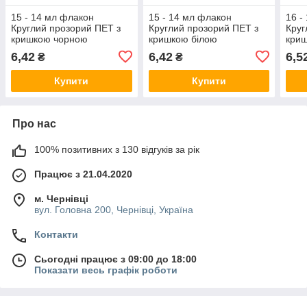
15 - 14 мл флакон
15 - 14 мл флакон
16 -
Круглий прозорий ПЕТ з
Круглий прозорий ПЕТ з
Круг
кришкою чорною
кришкою білою
криш
ребристою, пластиковий,
ребристою, пластиковий,
плас
6,42
6,42
6,5
₴
₴
пластмасовий з
пластмасовий з
плас
закруткою, ковпачком
закруткою, ковпачком
закр
Купити
Купити
Про нас
100% позитивних з 130 відгуків за рік
Працює з 21.04.2020
м. Чернівці
вул. Головна 200, Чернівці, Україна
Контакти
Сьогодні працює з 09:00 до 18:00
Показати весь графік роботи