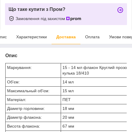
Що таке купити з Пром?
Замовлення під захистом
пис
Характеристики
Доставка
Оплата
Умови пове
Опис
Маркування:
15 - 14 мл флакон Круглий прозор
кулька 18/410
Об'єм:
14 мл
Максимальный об'єм:
15 мл
Матеріал:
ПЕТ
Діаметр горловини:
18 мм
Діаметр флакона:
20 мм
Висота флакона:
67 мм