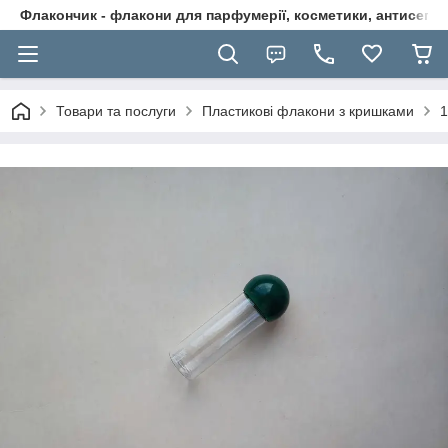
Флакончик - флакони для парфумерії, косметики, антисептикі
Товари та послуги
Пластикові флакони з кришками
1