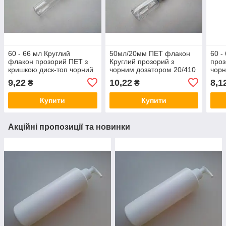
60 - 66 мл Круглий
50мл/20мм ПЕТ флакон
60 -
флакон прозорий ПЕТ з
Круглий прозорий з
проз
кришкою диск-топ чорний
чорним дозатором 20/410
чор
20/410 з ковпачком,
для крема, геля, масла
спре
9,22
10,22
8,1
₴
₴
закруткою для рідин,
пластиковий,
тест
сипких матеріалів
пластмасовий
Купити
Купити
Акційні пропозиції та новинки