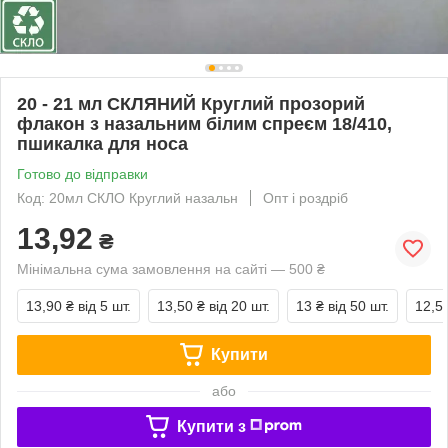
20 - 21 мл СКЛЯНИЙ Круглий прозорий
флакон з назальним білим спреєм 18/410,
пшикалка для носа
Готово до відправки
Код: 20мл СКЛО Круглий назальн
Опт і роздріб
13,92
₴
Мінімальна сума замовлення на сайті — 500 ₴
13,90 ₴
від 5 шт.
13,50 ₴
від 20 шт.
13 ₴
від 50 шт.
12,5
Купити
або
Купити з