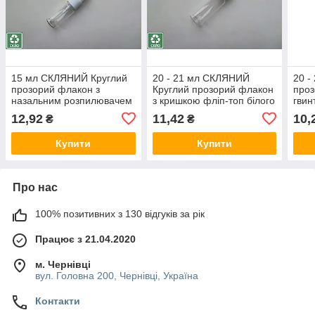
15 мл СКЛЯНИЙ Круглий
20 - 21 мл СКЛЯНИЙ
20 -
прозорий флакон з
Круглий прозорий флакон
проз
назальним розпилювачем
з кришкою фліп-топ білого
гвин
спреєм для носа 18/410
кольору, флакончик,
ребр
12,92
11,42
10,
₴
₴
пляшка, пляшечка
ковп
Купити
Купити
Про нас
100% позитивних з 130 відгуків за рік
Працює з 21.04.2020
м. Чернівці
вул. Головна 200, Чернівці, Україна
Контакти