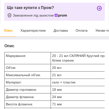
Що таке купити з Пром?
Замовлення під захистом
Опис
Характеристики
Доставка
Оплата
Умови п
Опис
Маркування:
20 - 21 мл СКЛЯНИЙ Круглий проз
білим спреєм
Об'єм:
20 мл
Максимальный об'єм:
21 мл
Матеріал:
скло + пластик
Діаметр горловини:
18 мм
Діаметр флакона:
24 мм
Висота флакона:
71 мм