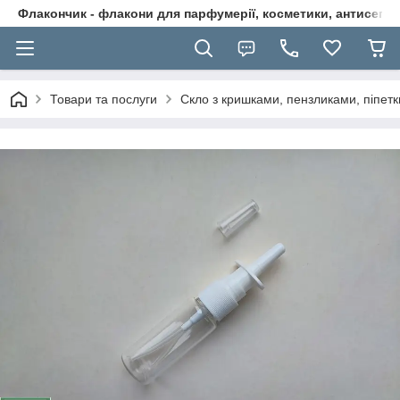
Флакончик - флакони для парфумерії, косметики, антисептикі
Товари та послуги
Скло з кришками, пензликами, піпетк