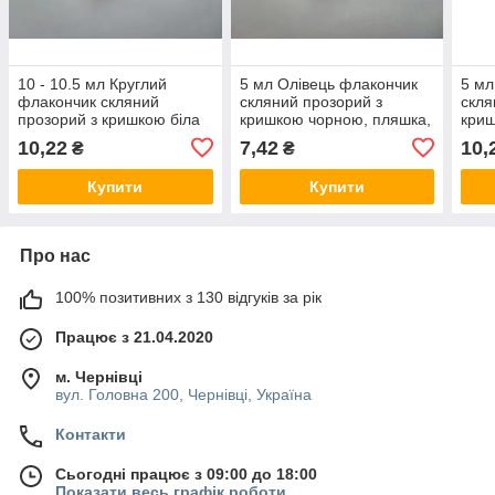
10 - 10.5 мл Круглий
5 мл Олівець флакончик
5 мл
флакончик скляний
скляний прозорий з
скля
прозорий з кришкою біла
кришкою чорною, пляшка,
криш
троянда, пляшка,
атомайзер, флакон,
пляш
10,22
7,42
10,
₴
₴
атомайзер, флакон,
ємкість, пляшечка
флак
ємкість, пляшечка
Купити
Купити
Про нас
100% позитивних з 130 відгуків за рік
Працює з 21.04.2020
м. Чернівці
вул. Головна 200, Чернівці, Україна
Контакти
Сьогодні працює з 09:00 до 18:00
Показати весь графік роботи