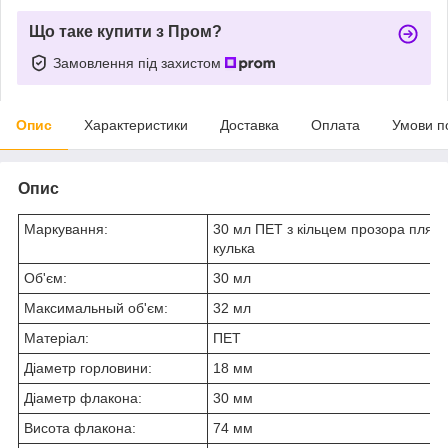
Що таке купити з Пром?
Замовлення під захистом
Опис
Характеристики
Доставка
Оплата
Умови п
Опис
Маркування:
30 мл ПЕТ з кільцем прозора пляш
кулька
Об'єм:
30 мл
Максимальный об'єм:
32 мл
Матеріал:
ПЕТ
Діаметр горловини:
18 мм
Діаметр флакона:
30 мм
Висота флакона:
74 мм