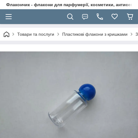
Флакончик - флакони для парфумерії, косметики, антисептикі
Товари та послуги
Пластикові флакони з кришками
3