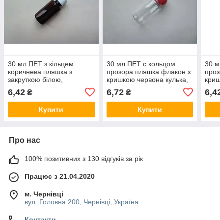
30 мл ПЕТ з кільцем
30 мл ПЕТ с кольцом
30 м
коричнева пляшка з
прозора пляшка флакон з
проз
закруткою білою,
кришкою червона кулька,
криш
ковпачком, гвинтовою
ковпачком, гвинтовою
ковп
6,42
6,72
6,4
₴
₴
кришкою, флакони
закруткою, флакони
закр
Купити
Купити
Про нас
100% позитивних з 130 відгуків за рік
Працює з 21.04.2020
м. Чернівці
вул. Головна 200, Чернівці, Україна
Контакти