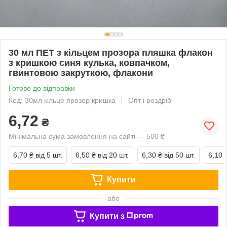
30 мл ПЕТ з кільцем прозора пляшка флакон
з кришкою синя кулька, ковпачком,
гвинтовою закруткою, флакони
Готово до відправки
Код: 30мл кільце прозор кришка
Опт і роздріб
6,72
₴
Мінімальна сума замовлення на сайті — 500 ₴
6,70 ₴
від 5 шт.
6,50 ₴
від 20 шт.
6,30 ₴
від 50 шт.
6,10 
Купити
або
Купити з