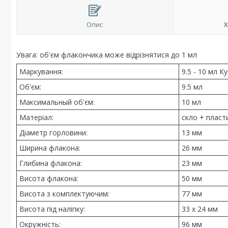
Опис
Х
Увага: об'єм флакончика може відрізнятися до 1 мл
Маркування:
9.5 - 10 мл 
Об'єм:
9.5 мл
Максимальный об'єм:
10 мл
Матеріал:
скло + пласт
Діаметр горловини:
13 мм
Ширина флакона:
26 мм
Глибина флакона:
23 мм
Висота флакона:
50 мм
Висота з комплектуючим:
77 мм
Висота під наліпку:
33 х 24 мм
Окружність:
96 мм