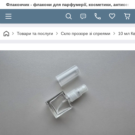
Флакончик - флакони для парфумерії, косметики, антисептикі
Товари та послуги
Скло прозоре зі спреями
10 мл К