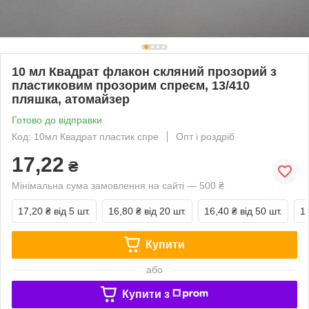
10 мл Квадрат флакон скляний прозорий з
пластиковим прозорим спреєм, 13/410
пляшка, атомайзер
Готово до відправки
Код: 10мл Квадрат пластик спре
Опт і роздріб
17,22
₴
Мінімальна сума замовлення на сайті — 500 ₴
17,20 ₴
від 5 шт.
16,80 ₴
від 20 шт.
16,40 ₴
від 50 шт.
1
Купити
або
Купити з