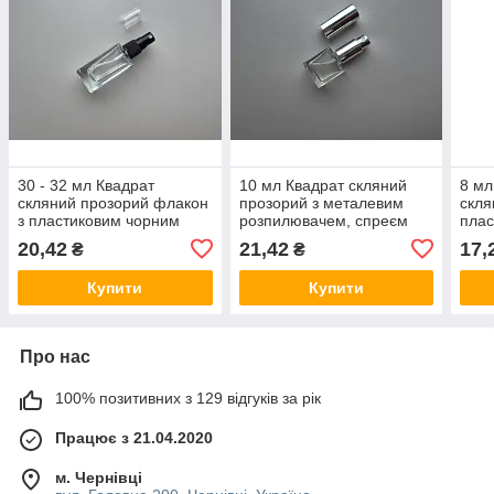
30 - 32 мл Квадрат
10 мл Квадрат скляний
8 мл
скляний прозорий флакон
прозорий з металевим
скля
з пластиковим чорним
розпилювачем, спреєм
плас
спреєм, пляшка,
13/410 пляшка, флакон,
спре
20,42
21,42
17,
₴
₴
атомайзер
атомайзер
атом
Купити
Купити
Про нас
100% позитивних з 129 відгуків за рік
Працює з 21.04.2020
м. Чернівці