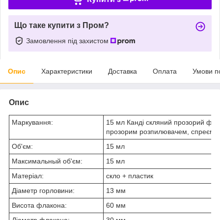
Що таке купити з Пром?
Замовлення під захистом
Опис
Характеристики
Доставка
Оплата
Умови п
Опис
Маркування:
15 мл Канді скляний прозорий фла
прозорим розпилювачем, спреєм 1
Об'єм:
15 мл
Максимальный об'єм:
15 мл
Матеріал:
скло + пластик
Діаметр горловини:
13 мм
Висота флакона:
60 мм
Діаметр флакона:
30 мм