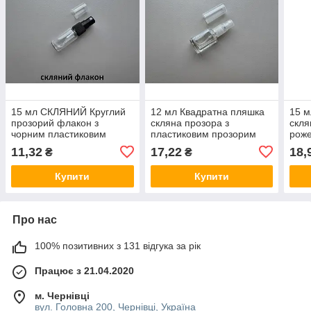
15 мл СКЛЯНИЙ Круглий
12 мл Квадратна пляшка
15 м
прозорий флакон з
скляна прозора з
скля
чорним пластиковим
пластиковим прозорим
роже
розпилювачем, спреєм
розпилювачем, спреєм
роз
11,32
17,22
18,
₴
₴
18/415, пляшка,
13/415, флакон,
мета
атомайзер, пляшечка,
атомайзер
атом
Купити
Купити
тестер
флак
Про нас
100% позитивних з 131 відгука за рік
Працює з 21.04.2020
м. Чернівці
вул. Головна 200, Чернівці, Україна