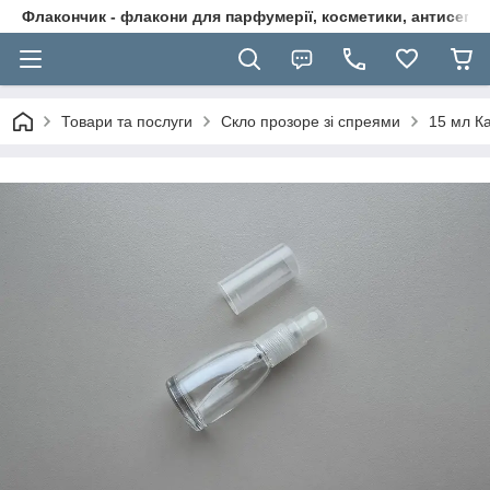
Флакончик - флакони для парфумерії, косметики, антисептикі
Товари та послуги
Скло прозоре зі спреями
15 мл К