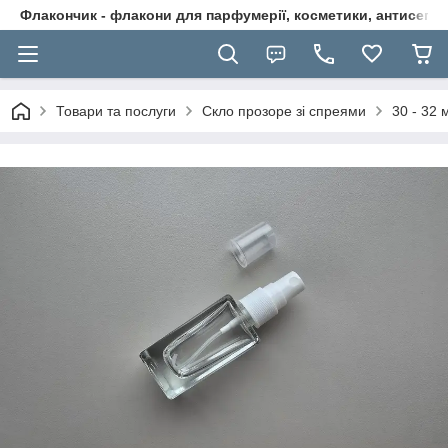
Флакончик - флакони для парфумерії, косметики, антисептикі
Товари та послуги
Скло прозоре зі спреями
30 - 32