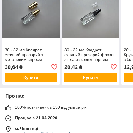
30 - 32 мл Квадрат
30 - 32 мл Квадрат
20 -
скляний прозорий з
скляний прозорий флакон
Круг
металевим спреєм
з пластиковим чорним
з бі
18/415, флакон, пляшка,
спреєм, пляшка,
спре
30,64
20,42
12,
₴
₴
атомайзер
атомайзер
атом
роз
Купити
Купити
Про нас
100% позитивних з 130 відгуків за рік
Працює з 21.04.2020
м. Чернівці