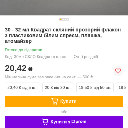
30 - 32 мл Квадрат скляний прозорий флакон
з пластиковим білим спреєм, пляшка,
атомайзер
Готово до відправки
Код: 30мл СКЛО Квадрат з пласт
Опт і роздріб
20,42
₴
Мінімальна сума замовлення на сайті — 500 ₴
20,40 ₴
від 5 шт.
20 ₴
від 20 шт.
19,50 ₴
від 50 шт.
19 ₴
Купити
або
Купити з