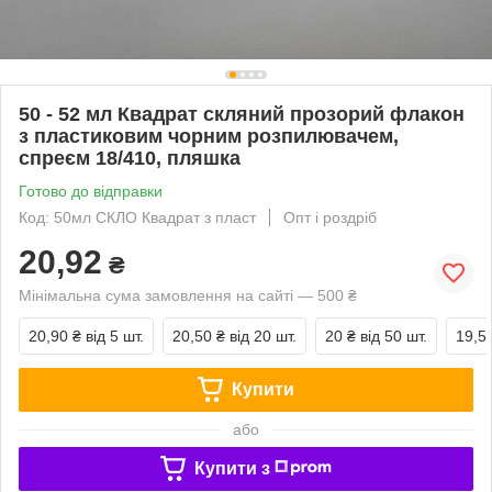
50 - 52 мл Квадрат скляний прозорий флакон
з пластиковим чорним розпилювачем,
спреєм 18/410, пляшка
Готово до відправки
Код: 50мл СКЛО Квадрат з пласт
Опт і роздріб
20,92
₴
Мінімальна сума замовлення на сайті — 500 ₴
20,90 ₴
від 5 шт.
20,50 ₴
від 20 шт.
20 ₴
від 50 шт.
19,5
Купити
або
Купити з