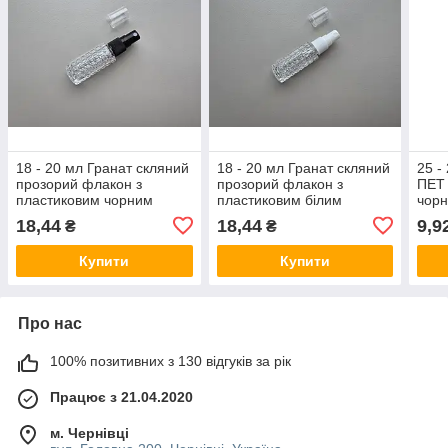
18 - 20 мл Гранат скляний
18 - 20 мл Гранат скляний
25 -
прозорий флакон з
прозорий флакон з
ПЕТ 
пластиковим чорним
пластиковим білим
чорн
розпилювачем, спреєм
розпилювачем, спреєм
роз
18,44
18,44
9,9
₴
₴
18/410, пляшка,
18/410, пляшка,
флак
атомайзер
атомайзер
Купити
Купити
Про нас
100% позитивних з 130 відгуків за рік
Працює з 21.04.2020
м. Чернівці