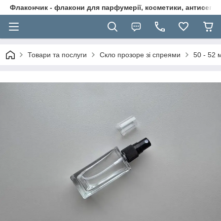
Флакончик - флакони для парфумерії, косметики, антисептикі
Товари та послуги
Скло прозоре зі спреями
50 - 52