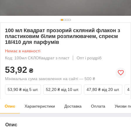
100 мл Квадрат прозорий скляний флакон з
пластиковим білим розпилювачем, спреєм
18/410 для парфумів
Немає в наявності
Код: 100мл СКЛОКвадрат з пласт
Опт і роздріб
53,92
₴
Мінімальна сума замовлення на сайті — 500 ₴
53,90 ₴
від 5 шт.
52,20 ₴
від 10 шт.
47,80 ₴
від 20 шт.
4
Опис
Характеристики
Доставка
Оплата
Умови п
Опис