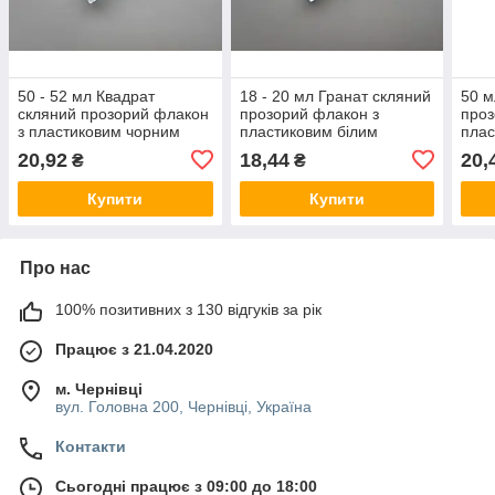
50 - 52 мл Квадрат
18 - 20 мл Гранат скляний
50 м
скляний прозорий флакон
прозорий флакон з
проз
з пластиковим чорним
пластиковим білим
плас
розпилювачем, спреєм
розпилювачем, спреєм
розп
20,92
18,44
20,
₴
₴
18/410, пляшка
18/410, пляшка,
18/4
атомайзер
Купити
Купити
Про нас
100% позитивних з 130 відгуків за рік
Працює з 21.04.2020
м. Чернівці
вул. Головна 200, Чернівці, Україна
Контакти
Сьогодні працює з 09:00 до 18:00