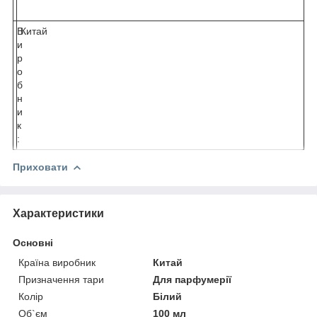
В
Китай
и
р
о
б
н
и
к
:
Приховати
Характеристики
Основні
Країна виробник
Китай
Призначення тари
Для парфумерії
Колір
Білий
Об`єм
100 мл