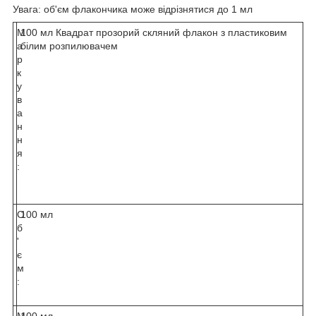
Увага: об'єм флакончика може відрізнятися до 1 мл
М
100 мл Квадрат прозорий скляний флакон з пластиковим
а
білим розпилювачем
р
к
у
в
а
н
н
я
:
О
100 мл
б
'
є
м
:
М
100 мл