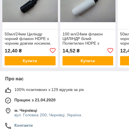
50мл/24мм Циліндр
100 мл/24мм флакон
50м
чорний флакон HDPE з
ЦИЛІНДР білий
чорн
чорним довгим носиком,
Поліетилен HDPE з
чорн
закруткою пластиковою,
чорним довгим носиком
закр
12,40
14,52
12,
₴
₴
пластмасовий для клея,
24мм, закруткою
в ко
суміші
пластиковою для клея,
сумі
Купити
Купити
суміші
Про нас
100% позитивних з 129 відгуків за рік
Працює з 21.04.2020
м. Чернівці
вул. Головна 200, Чернівці, Україна
Контакти