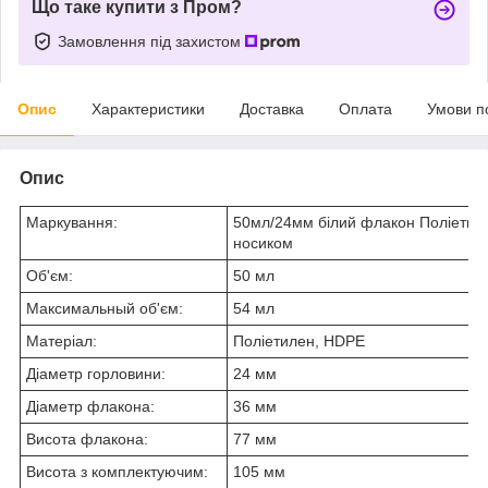
Що таке купити з Пром?
Замовлення під захистом
Опис
Характеристики
Доставка
Оплата
Умови п
Опис
Маркування:
50мл/24мм білий флакон Поліетил
носиком
Об'єм:
50 мл
Максимальный об'єм:
54 мл
Матеріал:
Поліетилен, HDPE
Діаметр горловини:
24 мм
Діаметр флакона:
36 мм
Висота флакона:
77 мм
Висота з комплектуючим:
105 мм