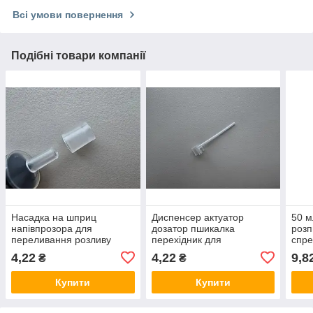
Всі умови повернення
Подібні товари компанії
Насадка на шприц
Диспенсер актуатор
50 м
напівпрозора для
дозатор пшикалка
розп
переливання розливу
перехідник для
спре
парфумів накінечник
переливання розливу
флак
4,22
4,22
9,8
₴
₴
перехідник ковпачок
парфумів
проз
Купити
Купити