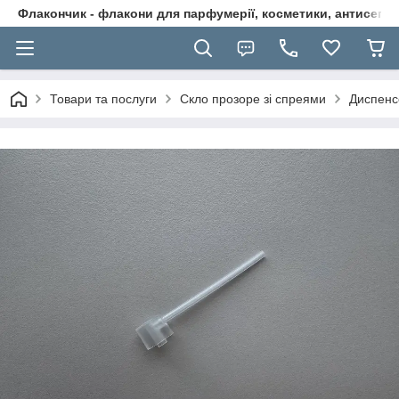
Флакончик - флакони для парфумерії, косметики, антисептикі
Товари та послуги
Скло прозоре зі спреями
Диспенс