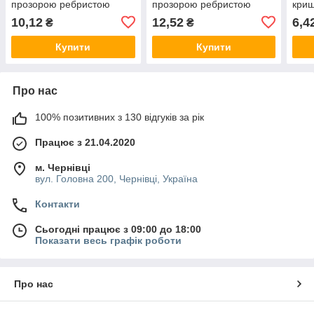
прозорою ребристою
прозорою ребристою
кри
20/410, пластиковий,
кришкою, пляшка
ребр
10,12
12,52
6,4
₴
₴
пластмасовий
пластикова, пластмасова
плас
закр
Купити
Купити
Про нас
100% позитивних з 130 відгуків за рік
Працює з 21.04.2020
м. Чернівці
вул. Головна 200, Чернівці, Україна
Контакти
Сьогодні працює з 09:00 до 18:00
Показати весь графік роботи
Про нас