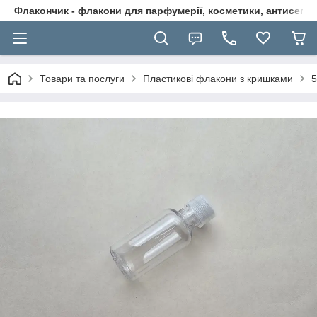
Флакончик - флакони для парфумерії, косметики, антисептикі
Товари та послуги
Пластикові флакони з кришками
5