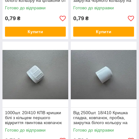
білого кольору на флакони от
закрутка чорного кольору на
5 до 65 мл
флакони від 10 до 100 мл
Готово до відправки
Готово до відправки
0,79
0,79
₴
₴
Купити
Купити
1000шт. 20/410 КПВ кришки
Від 2500шт. 18/410 Кришка
білі з кільцем першого
гладка, ковпачок, пробка,
відкриття гвинтова ковпачок
закрутка білого кольору на
закрутка на флакони від 50
флакони від 10 до 100 мл
Готово до відправки
Готово до відправки
до 150 мл