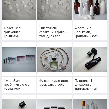
Пластикові
Пластикові
Флакони з
флакони з
флакони з фліп -
носиками,
кришками
топ, диск-топ
крапельниками.
1мл - 5мл
Флакони для авто,
Пластикові
пробники скло з
ароматизаторів
флакони з
ковпачком
тригерами, міні
тригерами.