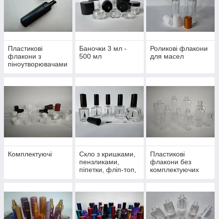
Пластикові
Баночки 3 мл -
Роликові флакони
флакони з
500 мл
для масел
піноутворювачами
Комплектуючі
Скло з кришками,
Пластикові
пензликами,
флакони без
піпетки, фліп-топ,
комплектуючих
дозатори